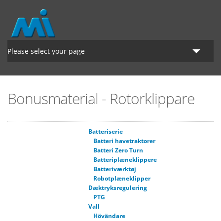
Hoppa till huvudinnehåll
Please select your page
Startsidan
Bonusmaterial - Rotorklippare
Lantbruk
Grönyte
Batteriserie
Batteri havetraktorer
Om MI
Batteri Zero Turn
Batteriplæneklippere
Batteriværktøj
Robotplæneklipper
Dæktryksregulering
PTG
Vall
Hövändare