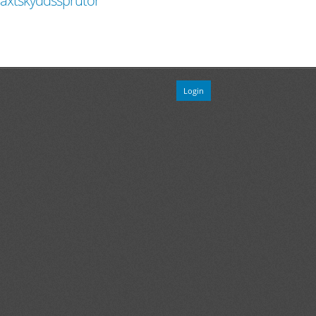
äxtskyddssprutor
Login