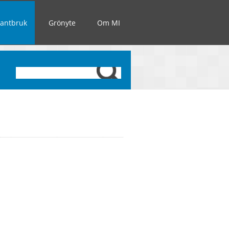
Lantbruk
Grönyte
Om MI