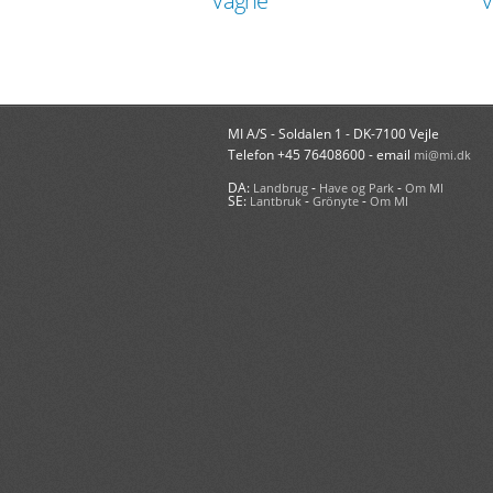
Vagne
V
MI A/S - Soldalen 1 - DK-7100 Vejle
Telefon +45 76408600 - email
mi@mi.dk
DA:
-
-
Landbrug
Have og Park
Om MI
SE:
-
-
Lantbruk
Grönyte
Om MI