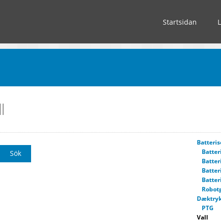
Startsidan
l
Batteris
Batter
Batter
Batter
Batter
Robot
Dæktryk
PTG
Vall