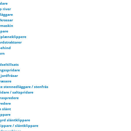
dare
p river
läggare
rkrossar
rmaskin
ppare
iplæneklippere
rdstraktorer
behind
urn
dseltillsats
ngsspridare
jordfräsar
fræsere
e stennedläggare / stenfräs
dare / saltspridare
nsspredere
redere
h slänt
ippare
tyrd släntklippare
ippare / släntklippare