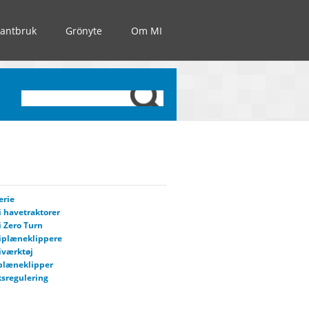
Lantbruk
Grönyte
Om MI
erie
i havetraktorer
i Zero Turn
iplæneklippere
iværktøj
plæneklipper
sregulering