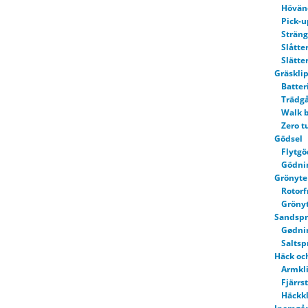
Hövän
Pick-u
Sträng
Slåtte
Slätte
Gräskli
Batter
Trädgå
Walk 
Zero t
Gödsel
Flytgö
Gödni
Grönyte 
Rotor
Grönyt
Sandspri
Gødni
Saltsp
Häck oc
Armkl
Fjärrs
Häckkl