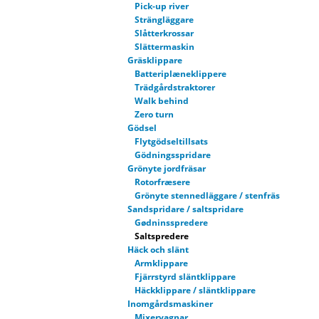
Pick-up river
Strängläggare
Slåtterkrossar
Slättermaskin
Gräsklippare
Batteriplæneklippere
Trädgårdstraktorer
Walk behind
Zero turn
Gödsel
Flytgödseltillsats
Gödningsspridare
Grönyte jordfräsar
Rotorfræsere
Grönyte stennedläggare / stenfräs
Sandspridare / saltspridare
Gødninsspredere
Saltspredere
Häck och slänt
Armklippare
Fjärrstyrd släntklippare
Häckklippare / släntklippare
Inomgårdsmaskiner
Mixervagnar