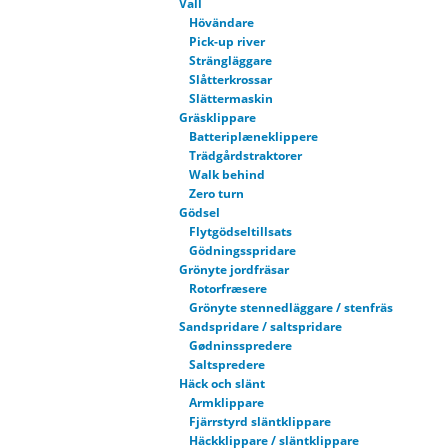
Vall
Hövändare
Pick-up river
Strängläggare
Slåtterkrossar
Slättermaskin
Gräsklippare
Batteriplæneklippere
Trädgårdstraktorer
Walk behind
Zero turn
Gödsel
Flytgödseltillsats
Gödningsspridare
Grönyte jordfräsar
Rotorfræsere
Grönyte stennedläggare / stenfräs
Sandspridare / saltspridare
Gødninsspredere
Saltspredere
Häck och slänt
Armklippare
Fjärrstyrd släntklippare
Häckklippare / släntklippare