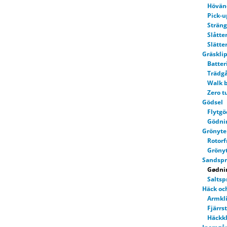
Hövän
Pick-u
Sträng
Slåtte
Slätte
Gräskli
Batter
Trädgå
Walk 
Zero t
Gödsel
Flytgö
Gödni
Grönyte 
Rotor
Grönyt
Sandspri
Gødni
Saltsp
Häck oc
Armkl
Fjärrs
Häckkl