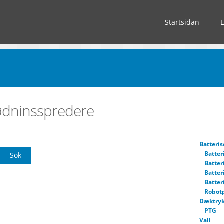
Startsidan
ødninsspredere
Batteris
Batter
Batter
Batter
Batter
Robot
Dæktryk
PTG
Vall