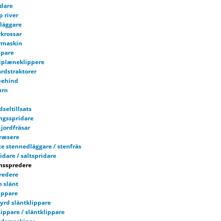
dare
p river
läggare
rkrossar
rmaskin
ppare
iplæneklippere
rdstraktorer
behind
urn
dseltillsats
ngsspridare
jordfräsar
fræsere
e stennedläggare / stenfräs
dare / saltspridare
nsspredere
redere
h slänt
ippare
tyrd släntklippare
ippare / släntklippare