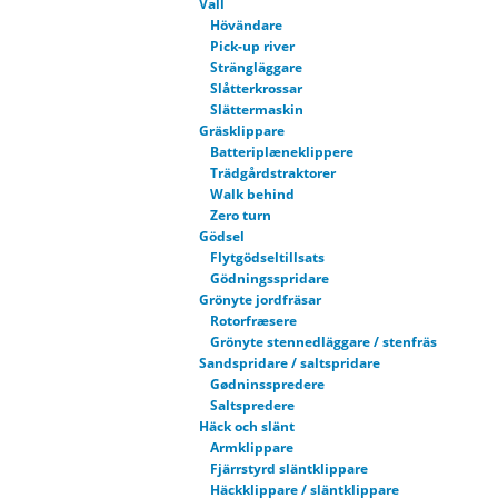
Vall
Hövändare
Pick-up river
Strängläggare
Slåtterkrossar
Slättermaskin
Gräsklippare
Batteriplæneklippere
Trädgårdstraktorer
Walk behind
Zero turn
Gödsel
Flytgödseltillsats
Gödningsspridare
Grönyte jordfräsar
Rotorfræsere
Grönyte stennedläggare / stenfräs
Sandspridare / saltspridare
Gødninsspredere
Saltspredere
Häck och slänt
Armklippare
Fjärrstyrd släntklippare
Häckklippare / släntklippare