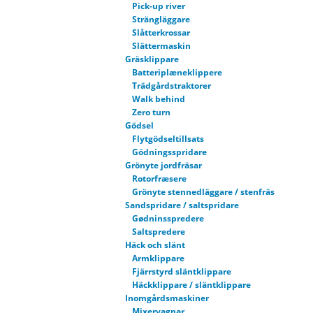
Pick-up river
Strängläggare
Slåtterkrossar
Slättermaskin
Gräsklippare
Batteriplæneklippere
Trädgårdstraktorer
Walk behind
Zero turn
Gödsel
Flytgödseltillsats
Gödningsspridare
Grönyte jordfräsar
Rotorfræsere
Grönyte stennedläggare / stenfräs
Sandspridare / saltspridare
Gødninsspredere
Saltspredere
Häck och slänt
Armklippare
Fjärrstyrd släntklippare
Häckklippare / släntklippare
Inomgårdsmaskiner
Mixervagnar