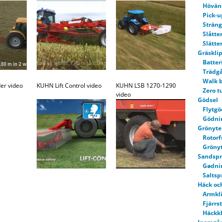
Hövän
Pick-u
Sträng
Slåtte
Slätte
Gräskli
Batter
Trädgå
Walk 
er video
KUHN Lift Control video
KUHN LSB 1270-1290
Zero t
video
Gödsel
Flytgö
Gödni
Grönyte 
Rotor
Grönyt
Sandspri
Gødni
Saltsp
Häck oc
Armkl
Fjärrs
Häckkl