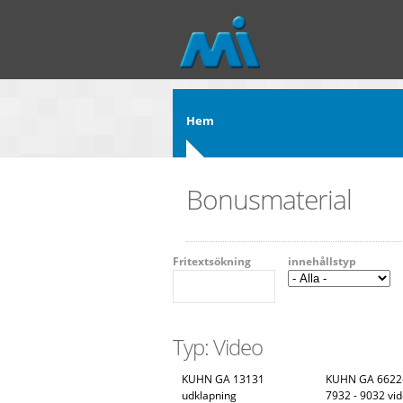
Hoppa till huvudinnehåll
Hem
Bonusmaterial
Fritextsökning
innehållstyp
Typ: Video
KUHN GA 13131
KUHN GA 6622-
udklapning
7932 - 9032 vi