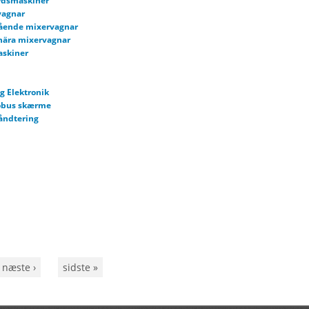
rdsmaskiner
vagnar
gående mixervagnar
nära mixervagnar
askiner
g Elektronik
sobus skærme
åndtering
ck
rbetning
askiner og efterafgrøder
r
åmaskin
nsara
arvar
kiner
dläggare / stenfräs
næste ›
sidste »
ksredskap / kultivatorer
er/redskapsbärare
rer