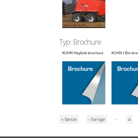
Typ: Brochure
KUHN Haybob brochure
KUHN I-Bio bro
…
Sidor
« første
‹ forrige
4