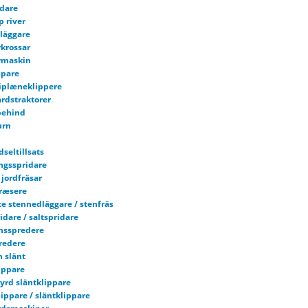
dare
p river
läggare
rkrossar
rmaskin
ppare
iplæneklippere
rdstraktorer
behind
urn
dseltillsats
ngsspridare
jordfräsar
fræsere
e stennedläggare / stenfräs
dare / saltspridare
nsspredere
redere
h slänt
ippare
tyrd släntklippare
ippare / släntklippare