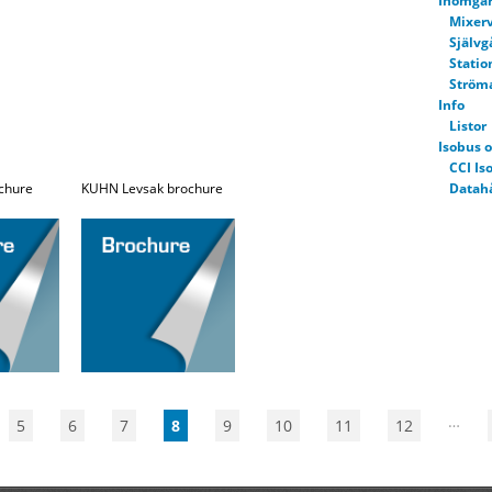
Inomgå
Mixer
Själv
Statio
Ström
Info
Listor
Isobus o
CCI I
chure
KUHN Levsak brochure
Datah
Joysti
Jordbea
Fräsar
Frøsåm
Harva
Majss
Plogar
radre
Rotorh
Såmas
Stenne
…
5
6
7
8
9
10
11
12
Tallri
Traktor
Trakto