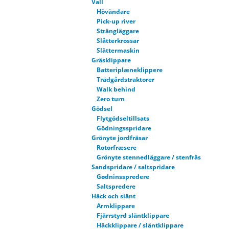
Vall
Hövändare
Pick-up river
Strängläggare
Slåtterkrossar
Slättermaskin
Gräsklippare
Batteriplæneklippere
Trädgårdstraktorer
Walk behind
Zero turn
Gödsel
Flytgödseltillsats
Gödningsspridare
Grönyte jordfräsar
Rotorfræsere
Grönyte stennedläggare / stenfräs
Sandspridare / saltspridare
Gødninsspredere
Saltspredere
Häck och slänt
Armklippare
Fjärrstyrd släntklippare
Häckklippare / släntklippare