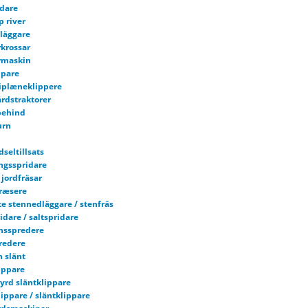
dare
p river
läggare
rkrossar
rmaskin
ppare
iplæneklippere
rdstraktorer
behind
urn
dseltillsats
ngsspridare
jordfräsar
fræsere
e stennedläggare / stenfräs
dare / saltspridare
nsspredere
redere
h slänt
ippare
tyrd släntklippare
ippare / släntklippare