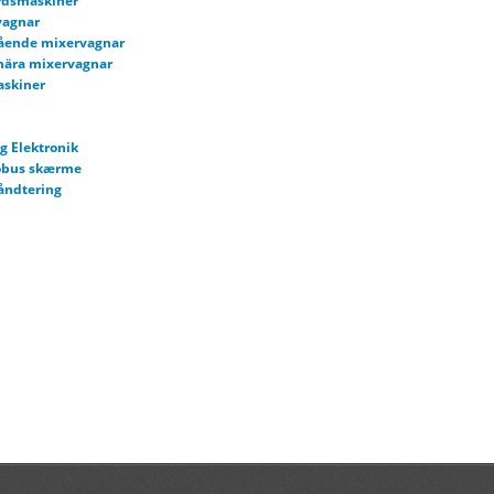
rdsmaskiner
vagnar
gående mixervagnar
nära mixervagnar
askiner
g Elektronik
sobus skærme
åndtering
ck
rbetning
askiner og efterafgrøder
r
åmaskin
nsara
arvar
kiner
dläggare / stenfräs
ksredskap / kultivatorer
er/redskapsbärare
rer