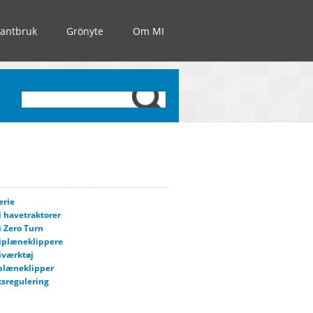
Lantbruk
Grönyte
Om MI
erie
i havetraktorer
i Zero Turn
iplæneklippere
iværktøj
plæneklipper
sregulering