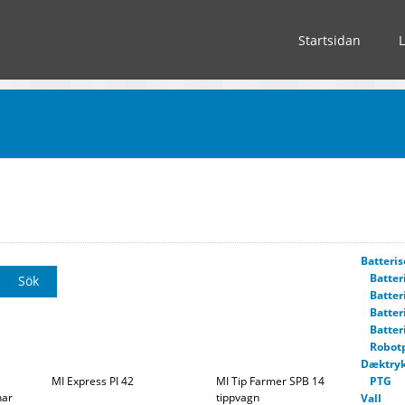
Startsidan
Batteris
Batter
Batter
Batter
Batter
Robot
Dæktryk
MI Express PI 42
MI Tip Farmer SPB 14
PTG
nar
tippvagn
Vall