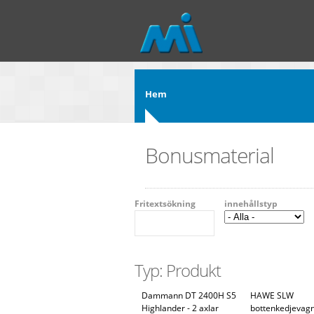
Hoppa till huvudinnehåll
Hem
Bonusmaterial
Fritextsökning
innehållstyp
Typ: Produkt
Dammann DT 2400H S5
HAWE SLW
Highlander - 2 axlar
bottenkedjevag