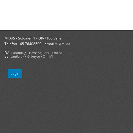
MI A/S - Soldalen 1 - DK-7100 Vejle
Telefon +45 76408600 - email
mi@mi.dk
DA:
-
-
Landbrug
Have og Park
Om MI
SE:
-
-
Lantbruk
Grönyte
Om MI
Login