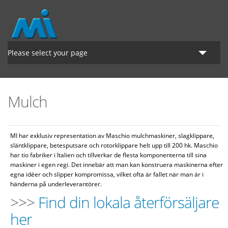
Hoppa till huvudinnehåll
Please select your page
Startsidan
Mulch
Lantbruk
Grönyte
MI har exklusiv representation av Maschio mulchmaskiner, slagklippare,
släntklippare, betesputsare och rotorklippare helt upp till 200 hk. Maschio
Om MI
har tio fabriker i Italien och tillverkar de flesta komponenterna till sina
maskiner i egen regi. Det innebär att man kan konstruera maskinerna efter
egna idéer och slipper kompromissa, vilket ofta är fallet när man är i
händerna på underleverantörer.
>>>
Find din lokala återförsäljare
her