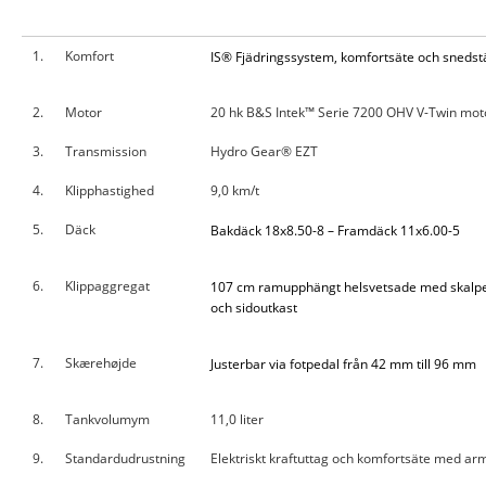
1.
Komfort
IS® Fjädringssystem, komfortsäte och snedstäl
2.
Motor
20 hk B&S Intek™ Serie 7200 OHV V-Twin mot
3.
Transmission
Hydro Gear® EZT
4.
Klipphastighed
9,0 km/t
5.
Däck
Bakdäck 18x8.50-8 – Framdäck 11x6.00-5
6.
Klippaggregat
107 cm ramupphängt helsvetsade med skalpe
och sidoutkast
7.
Skærehøjde
Justerbar via fotpedal från 42 mm till 96 mm
8.
Tankvolumym
11,0 liter
9.
Standardudrustning
Elektriskt kraftuttag och komfortsäte med ar