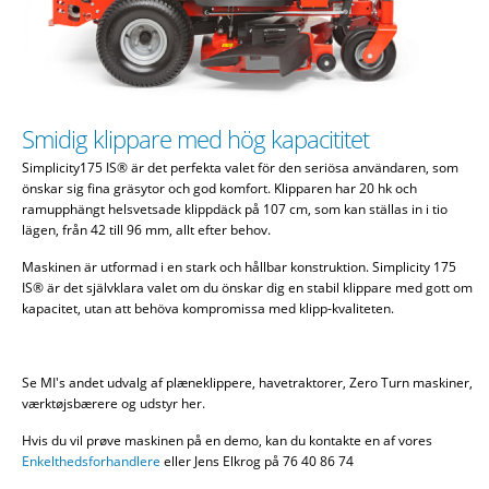
Smidig klippare med hög kapacititet
Simplicity175 IS® är det perfekta valet för den seriösa användaren, som
önskar sig fina gräsytor och god komfort. Klipparen har 20 hk och
ramupphängt helsvetsade klippdäck på 107 cm, som kan ställas in i tio
lägen, från 42 till 96 mm, allt efter behov.
Maskinen är utformad i en stark och hållbar konstruktion. Simplicity 175
IS® är det självklara valet om du önskar dig en stabil klippare med gott om
kapacitet, utan att behöva kompromissa med klipp-kvaliteten.
Se MI's andet udvalg af plæneklippere, havetraktorer, Zero Turn maskiner,
værktøjsbærere og udstyr her.
Hvis du vil prøve maskinen på en demo, kan du kontakte en af vores
Enkelthedsforhandlere
eller Jens Elkrog på 76 40 86 74