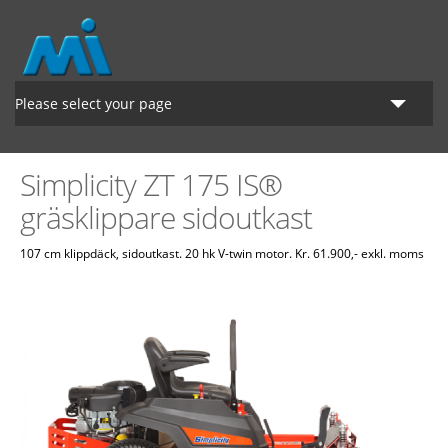
Hoppa till huvudinnehåll
Please select your page
Startsidan
Simplicity ZT 175 IS®
Lantbruk
gräsklippare sidoutkast
Grönyte
107 cm klippdäck, sidoutkast. 20 hk V-twin motor. Kr. 61.900,- exkl. moms
Om MI