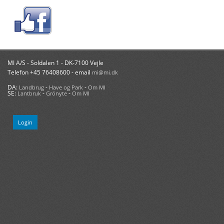
MI A/S - Soldalen 1 - DK-7100 Vejle
Telefon +45 76408600 - email
mi@mi.dk
DA:
-
-
Landbrug
Have og Park
Om MI
SE:
-
-
Lantbruk
Grönyte
Om MI
Login