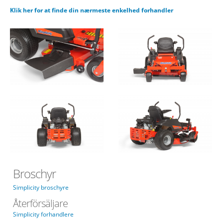
Klik her for at finde din nærmeste enkelhed forhandler
2691923-
2691923-
szt175_mg_9937.png
szt175_mg_9925.png
2691923-
2691923-
szt175_mg_9911.png
szt175_mg_9931.png
Broschyr
Simplicity broschyre
Återförsäljare
Simplicity forhandlere