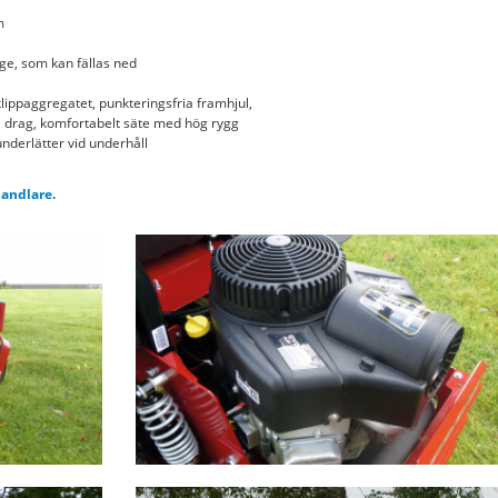
m
e, som kan fällas ned
klippaggregatet, punkteringsfria framhjul,
, drag, komfortabelt säte med hög rygg
nderlätter vid underhåll
handlare.
p1160447_rgb_motor.jpg