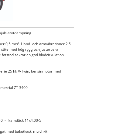
hjuls-stötdämpning
er 0,5 m/s². Hand- och armvibrationer 2,5
t säte med hög rygg och justerbara
 fotstöd säkrar en god blodcirkulation
erie 25 hk V-Twin, bensinmotor med
mercial ZT 3400
10 - framdäck 11x4.00-5
gat med bakutkast, mulchkit