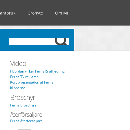
Lantbruk
Grönyte
Om MI
Video
Hvordan virker Ferris IS affjedring
Ferris TV reklame
Kort præsentation af Ferris
klipperne
Broschyr
Ferris broschyre
Återförsäljare
Ferris återförsäljare