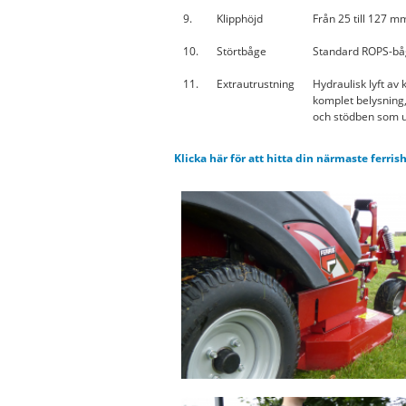
9.
Klipphöjd
Från 25 till 127 m
10.
Störtbåge
Standard ROPS-båg
11.
Extrautrustning
Hydraulisk lyft av 
komplet belysning
och stödben som u
Klicka här för att hitta din närmaste ferris
p1160438_klipper_rgb.png