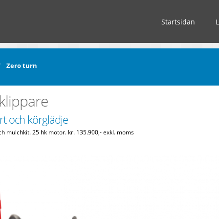
Startsidan
Zero turn
sklippare
rt och körglädje
ch mulchkit. 25 hk motor. kr. 135.900,- exkl. moms