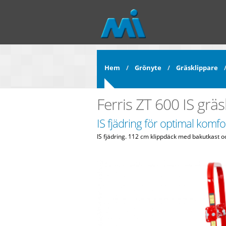
Hoppa till huvudinnehåll
Hem
Grönyte
Gräsklippare
Ferris ZT 600 IS grä
IS fjädring för optimal komfo
IS fjädring. 112 cm klippdäck med bakutkast o