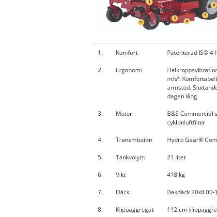
1.
Komfort
Patenterad IS© 4-
2.
Ergonomi
Helkroppsvibration
m/s². Komfortabel
armstöd. Sluttande
dagen lång
3.
Motor
B&S Commercial s
cyklonluftfilter
4.
Transmission
Hydro Gear® Com
5.
Tankvolym
21 liter
6.
Vikt
418 kg
7.
Däck
Bakdäck 20x8.00-
8.
Klippaggregat
112 cm klippaggre