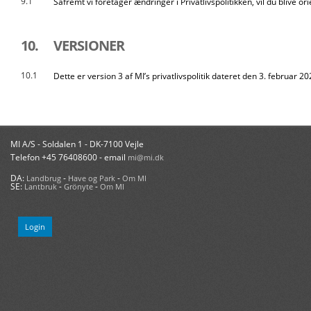
9.1
Såfremt vi foretager ændringer i Privatlivspolitikken, vil du blive
10.
VERSIONER
10.1
Dette er version 3 af MI’s privatlivspolitik dateret den 3. februar 20
MI A/S - Soldalen 1 - DK-7100 Vejle
Telefon +45 76408600 - email
mi@mi.dk
DA:
-
-
Landbrug
Have og Park
Om MI
SE:
-
-
Lantbruk
Grönyte
Om MI
Login