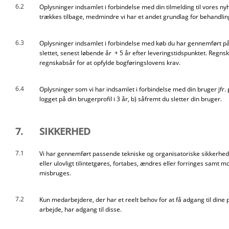
6.2
Oplysninger indsamlet i forbindelse med din tilmelding til vores ny
trækkes tilbage, medmindre vi har et andet grundlag for behandlin
6.3
Oplysninger indsamlet i forbindelse med køb du har gennemført på
slettet, senest løbende år + 5 år efter leveringstidspunktet. Regns
regnskabsår for at opfylde bogføringslovens krav.
6.4
Oplysninger som vi har indsamlet i forbindelse med din bruger jfr. pk
logget på din brugerprofil i 3 år, b) såfremt du sletter din bruger.
7.
SIKKERHED
7.1
Vi har gennemført passende tekniske og organisatoriske sikkerhed
eller ulovligt tilintetgøres, fortabes, ændres eller forringes sam
misbruges.
7.2
Kun medarbejdere, der har et reelt behov for at få adgang til dine
arbejde, har adgang til disse.