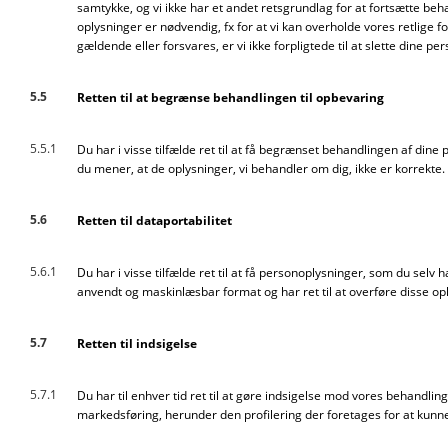
samtykke, og vi ikke har et andet retsgrundlag for at fortsætte beh
oplysninger er nødvendig, fx for at vi kan overholde vores retlige fo
gældende eller forsvares, er vi ikke forpligtede til at slette dine p
5.5
Retten til at begrænse behandlingen til opbevaring
5.5.1
Du har i visse tilfælde ret til at få begrænset behandlingen af dine 
du mener, at de oplysninger, vi behandler om dig, ikke er korrekte
5.6
Retten til dataportabilitet
5.6.1
Du har i visse tilfælde ret til at få personoplysninger, som du selv h
anvendt og maskinlæsbar format og har ret til at overføre disse opl
5.7
Retten til indsigelse
5.7.1
Du har til enhver tid ret til at gøre indsigelse mod vores behandli
markedsføring, herunder den profilering der foretages for at kunn