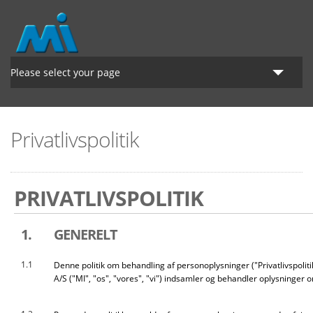
Hoppa till huvudinnehåll
Please select your page
Startsidan
Privatlivspolitik
Lantbruk
Grönyte
PRIVATLIVSPOLITIK
Om MI
1.
GENERELT
1.1
Denne politik om behandling af personoplysninger ("Privatlivspolit
A/S ("MI", "os", "vores", "vi") indsamler og behandler oplysninger o