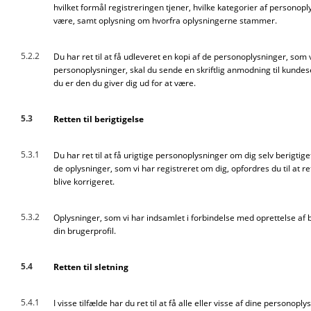
hvilket formål registreringen tjener, hvilke kategorier af persono
være, samt oplysning om hvorfra oplysningerne stammer.
5.2.2
Du har ret til at få udleveret en kopi af de personoplysninger, som
personoplysninger, skal du sende en skriftlig anmodning til kunde
du er den du giver dig ud for at være.
5.3
Retten til berigtigelse
5.3.1
Du har ret til at få urigtige personoplysninger om dig selv berigtige
de oplysninger, som vi har registreret om dig, opfordres du til at re
blive korrigeret.
5.3.2
Oplysninger, som vi har indsamlet i forbindelse med oprettelse af br
din brugerprofil.
5.4
Retten til sletning
5.4.1
I visse tilfælde har du ret til at få alle eller visse af dine personoply