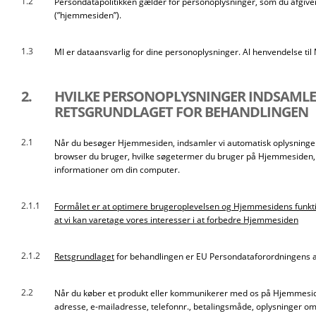
1.2
Persondatapolitikken gælder for personoplysninger, som du afgiver 
(”hjemmesiden”).
1.3
MI er dataansvarlig for dine personoplysninger. Al henvendelse til 
2.
HVILKE PERSONOPLYSNINGER INDSAMLER 
RETSGRUNDLAGET FOR BEHANDLINGEN
2.1
Når du besøger Hjemmesiden, indsamler vi automatisk oplysninger
browser du bruger, hvilke søgetermer du bruger på Hjemmesiden, d
informationer om din computer.
2.1.1
Formålet er at optimere brugeroplevelsen og Hjemmesidens funkti
at vi kan varetage vores interesser i at forbedre Hjemmesiden
2.1.2
Retsgrundlaget
for behandlingen er EU Persondataforordningens art 6
2.2
Når du køber et produkt eller kommunikerer med os på Hjemmesiden,
adresse, e-mailadresse, telefonnr., betalingsmåde, oplysninger om