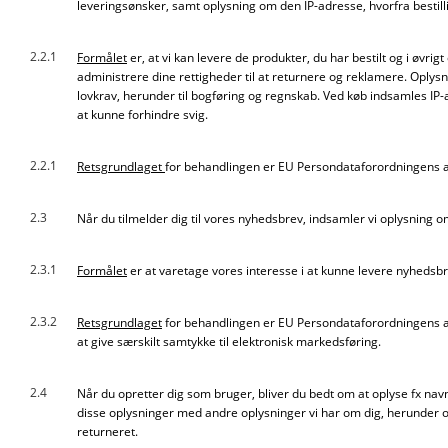
leveringsønsker, samt oplysning om den IP-adresse, hvorfra bestill
2.2.1
Formålet
er, at vi kan levere de produkter, du har bestilt og i øvri
administrere dine rettigheder til at returnere og reklamere. Oplys
lovkrav, herunder til bogføring og regnskab. Ved køb indsamles IP-
at kunne forhindre svig.
2.2.1
Retsgrundlaget
for behandlingen er EU Persondataforordningens art 6,
2.3
Når du tilmelder dig til vores nyhedsbrev, indsamler vi oplysning 
2.3.1
Formålet
er at varetage vores interesse i at kunne levere nyhedsbre
2.3.2
Retsgrundlaget
for behandlingen er EU Persondataforordningens art 6
at give særskilt samtykke til elektronisk markedsføring.
2.4
Når du opretter dig som bruger, bliver du bedt om at oplyse fx na
disse oplysninger med andre oplysninger vi har om dig, herunder o
returneret.