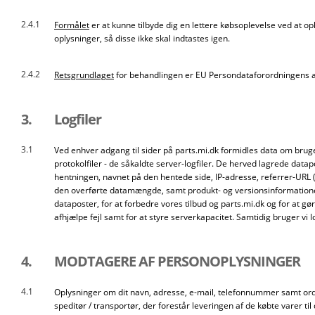
2.4.1
Formålet
er at kunne tilbyde dig en lettere købsoplevelse ved at o
oplysninger, så disse ikke skal indtastes igen.
2.4.2
Retsgrundlaget
for behandlingen er EU Persondataforordningens art 6
3.
Logfiler
3.1
Ved enhver adgang til sider på parts.mi.dk formidles data om br
protokolfiler - de såkaldte server-logfiler. De herved lagrede data
hentningen, navnet på den hentede side, IP-adresse, referrer-URL 
den overførte datamængde, samt produkt- og versionsinformationer 
dataposter, for at forbedre vores tilbud og parts.mi.dk og for at g
afhjælpe fejl samt for at styre serverkapacitet. Samtidig bruger vi 
4.
MODTAGERE AF PERSONOPLYSNINGER
4.1
Oplysninger om dit navn, adresse, e-mail, telefonnummer samt ord
speditør / transportør, der forestår leveringen af de købte varer ti