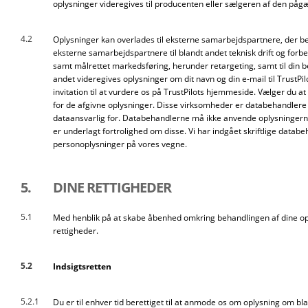
oplysninger videregives til producenten eller sælgeren af den pågæl
4.2
Oplysninger kan overlades til eksterne samarbejdspartnere, der b
eksterne samarbejdspartnere til blandt andet teknisk drift og fo
samt målrettet markedsføring, herunder retargeting, samt til din
andet videregives oplysninger om dit navn og din e-mail til TrustPi
invitation til at vurdere os på TrustPilots hjemmeside. Vælger du a
for de afgivne oplysninger. Disse virksomheder er databehandlere 
dataansvarlig for. Databehandlerne må ikke anvende oplysningerne 
er underlagt fortrolighed om disse. Vi har indgået skriftlige data
personoplysninger på vores vegne.
5.
DINE RETTIGHEDER
5.1
Med henblik på at skabe åbenhed omkring behandlingen af dine opl
rettigheder.
5.2
Indsigtsretten
5.2.1
Du er til enhver tid berettiget til at anmode os om oplysning om bla