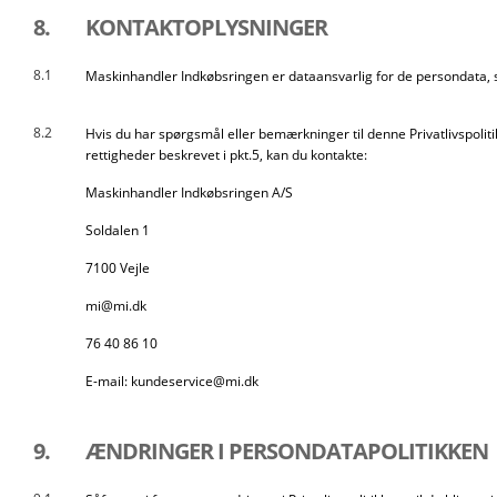
8.
KONTAKTOPLYSNINGER
8.1
Maskinhandler Indkøbsringen er dataansvarlig for de persondata
8.2
Hvis du har spørgsmål eller bemærkninger til denne Privatlivspolitik
rettigheder beskrevet i pkt.5, kan du kontakte:
Maskinhandler Indkøbsringen A/S
Soldalen 1
7100 Vejle
mi@mi.dk
76 40 86 10
E-mail: kundeservice@mi.dk
9.
ÆNDRINGER I PERSONDATAPOLITIKKEN