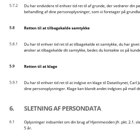
5.7.2
Du har endvidere til enhver tid ret til af grunde, der vedrører din 
behandling af dine personoplysninger, som vi foretager på grundlag a
5.8
Retten til at tilbagekalde samtykke
5.8.1
Du har til enhver tid ret til at tilbagekalde et samtykke, du har giv
ønsker at tilbagekalde dit samtykke, bedes du kontakte os på kun
5.9
Retten til at klage
5.9.1
Du har til enhver tid ret til at indgive en klage til Datatilsynet, Ca
dine personoplysninger. Klage kan blandt andet indgives på mail dt
6.
SLETNING AF PERSONDATA
6.1
Oplysninger indsamlet om din brug af Hjemmesiden jfr. pkt. 2.1. sl
5 år.