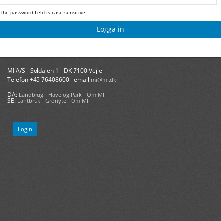
The password field is case sensitive.
MI A/S - Soldalen 1 - DK-7100 Vejle
Telefon +45 76408600 - email
mi@mi.dk
DA:
-
-
Landbrug
Have og Park
Om MI
SE:
-
-
Lantbruk
Grönyte
Om MI
Login