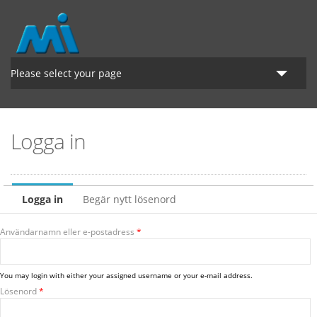
Hoppa till huvudinnehåll
Please select your page
Startsidan
Logga in
Lantbruk
Grönyte
Primära flikar
Logga in
(aktiv flik)
Begär nytt lösenord
Om MI
Användarnamn eller e-postadress
*
You may login with either your assigned username or your e-mail address.
Lösenord
*